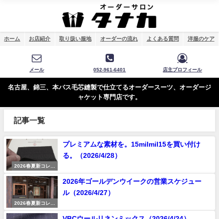
ホーム
お店紹介
取り扱い服地
オーダーの流れ
よくある質問
洋服のケア
メール
052-961-6401
店主プロフィール
名古屋、錦三、本バス毛芯縫製で仕立てるオーダースーツ、オーダージ
ャケット専門店です。
記事一覧
プレミアムな素材を。15milmil15を買い付け
る。（2026/4/28）
2026春夏新コレク
ション
2026年ゴールデンウイークの営業スケジュー
ル（2026/4/27）
2026春夏新コレク
ション
VBCウールリネンミックス（2026/4/24）