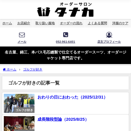
ホーム
お店紹介
取り扱い服地
オーダーの流れ
よくある質問
洋服のケア
メール
052-961-6401
店主プロフィール
名古屋、錦三、本バス毛芯縫製で仕立てるオーダースーツ、オーダージ
ャケット専門店です。
ホーム
ゴルフが好き
ゴルフが好きの記事一覧
おわりの日におわった（2025/12/31）
ゴルフが好き
成長階段型論（2025/8/25）