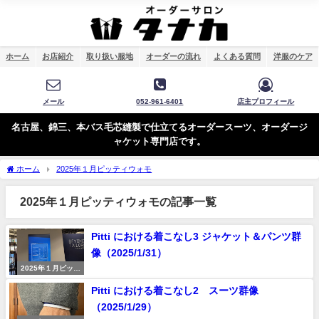
ホーム
お店紹介
取り扱い服地
オーダーの流れ
よくある質問
洋服のケア
メール
052-961-6401
店主プロフィール
名古屋、錦三、本バス毛芯縫製で仕立てるオーダースーツ、オーダージ
ャケット専門店です。
ホーム
2025年１月ピッティウォモ
2025年１月ピッティウォモの記事一覧
Pitti における着こなし3 ジャケット＆パンツ群
像（2025/1/31）
2025年１月ピッテ
ィウォモ
Pitti における着こなし2 スーツ群像
（2025/1/29）