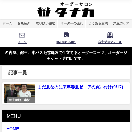
ホーム
お店紹介
取り扱い服地
オーダーの流れ
よくある質問
洋服のケア
メール
052-961-6401
店主プロフィール
名古屋、錦三、本バス毛芯縫製で仕立てるオーダースーツ、オーダージ
ャケット専門店です。
記事一覧
まだ夏なのに来年春夏ゼニアの買い付け(9/17)
紳士服地、素材研
究
MENU
HOME