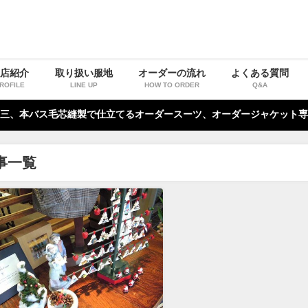
お店紹介
取り扱い服地
オーダーの流れ
よくある質問
ROFILE
LINE UP
HOW TO ORDER
Q&A
三、本バス毛芯縫製で仕立てるオーダースーツ、オーダージャケット専
事一覧