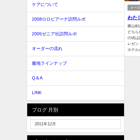
ケアについて
オー
わたし
2008ロロピアーナ訪問ルポ
横山剣
どちら
2005ゼニア社訪問ルポ
の頃は
レゼン
オーダーの流れ
ホテル
服地ラインナップ
Q＆A
LINK
ブログ 月別