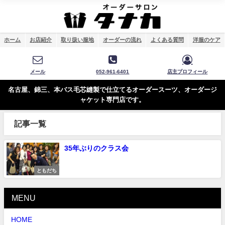
ホーム
お店紹介
取り扱い服地
オーダーの流れ
よくある質問
洋服のケア
メール
052-961-6401
店主プロフィール
名古屋、錦三、本バス毛芯縫製で仕立てるオーダースーツ、オーダージ
ャケット専門店です。
記事一覧
35年ぶりのクラス会
ともだち
MENU
HOME