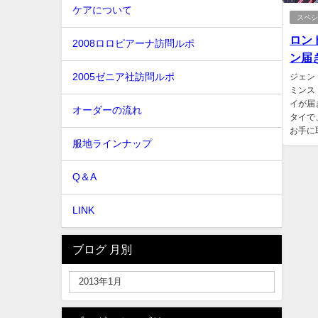
ケアについて
スペ
ロン
2008ロロピアーナ訪問ルポ
ン届
2005ゼニア社訪問ルポ
ジェン
ミンス
イが届
オーダーの流れ
タイで
お手に
服地ラインナップ
Q＆A
LINK
ブログ 月別