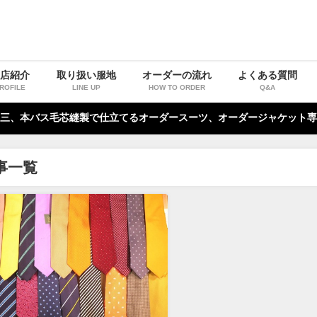
お店紹介
取り扱い服地
オーダーの流れ
よくある質問
ROFILE
LINE UP
HOW TO ORDER
Q&A
三、本バス毛芯縫製で仕立てるオーダースーツ、オーダージャケット専
事一覧