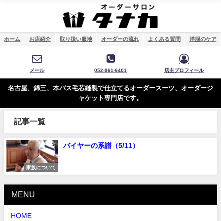
ホーム
お店紹介
取り扱い服地
オーダーの流れ
よくある質問
洋服のケア
メール
052-961-6401
店主プロフィール
名古屋、錦三、本バス毛芯縫製で仕立てるオーダースーツ、オーダージ
ャケット専門店です。
記事一覧
バイヤーの系譜（5/11）
家族について
MENU
HOME