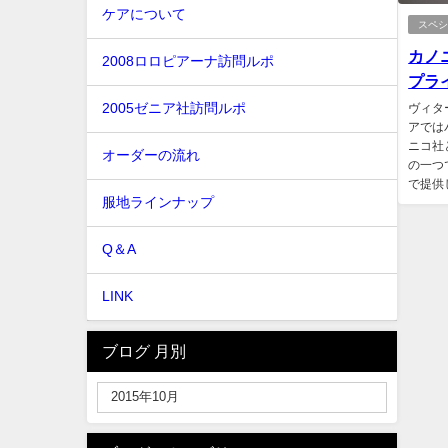
ケアについて
スペ
カノ
2008ロロピアーナ訪問ルポ
プライ
2005ゼニア社訪問ルポ
ヴィタ
アでは
ニコ社
オーダーの流れ
の一つ
で提供
服地ラインナップ
Q＆A
LINK
ブログ 月別