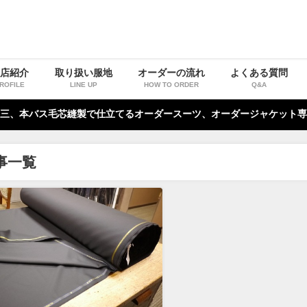
お店紹介
取り扱い服地
オーダーの流れ
よくある質問
ROFILE
LINE UP
HOW TO ORDER
Q&A
三、本バス毛芯縫製で仕立てるオーダースーツ、オーダージャケット専
事一覧