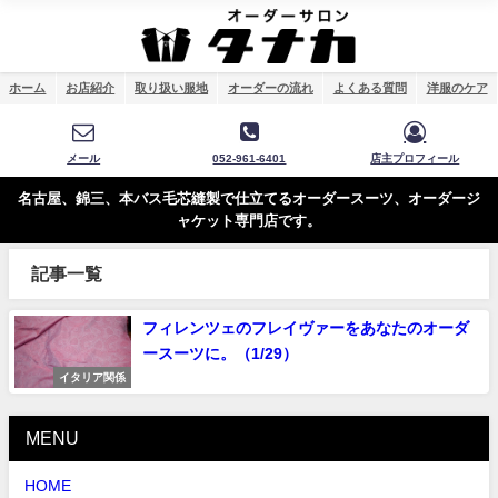
ホーム
お店紹介
取り扱い服地
オーダーの流れ
よくある質問
洋服のケア
メール
052-961-6401
店主プロフィール
名古屋、錦三、本バス毛芯縫製で仕立てるオーダースーツ、オーダージ
ャケット専門店です。
記事一覧
フィレンツェのフレイヴァーをあなたのオーダ
ースーツに。（1/29）
イタリア関係
MENU
HOME