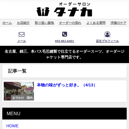
ホーム
お店紹介
取り扱い服地
オーダーの流れ
よくある質問
洋服のケア
メール
052-961-6401
店主プロフィール
名古屋、錦三、本バス毛芯縫製で仕立てるオーダースーツ、オーダージ
ャケット専門店です。
記事一覧
本物の味がずっと好き。（4/13）
おでかけ 国内
MENU
HOME