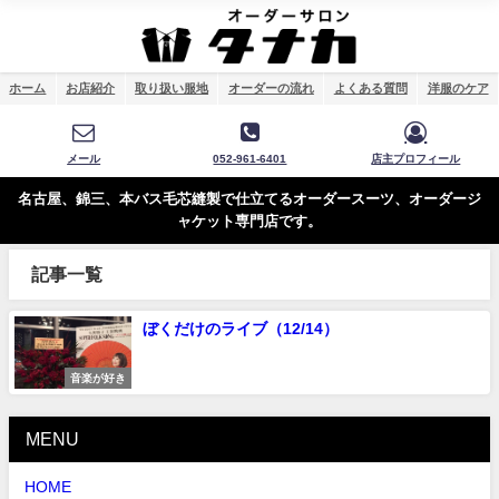
ホーム
お店紹介
取り扱い服地
オーダーの流れ
よくある質問
洋服のケア
メール
052-961-6401
店主プロフィール
名古屋、錦三、本バス毛芯縫製で仕立てるオーダースーツ、オーダージ
ャケット専門店です。
記事一覧
ぼくだけのライブ（12/14）
音楽が好き
MENU
HOME