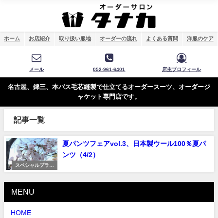
ホーム
お店紹介
取り扱い服地
オーダーの流れ
よくある質問
洋服のケア
メール
052-961-6401
店主プロフィール
名古屋、錦三、本バス毛芯縫製で仕立てるオーダースーツ、オーダージ
ャケット専門店です。
記事一覧
夏パンツフェアvol.3、日本製ウール100％夏パ
ンツ（4/2）
スペシャルプライ
ス
MENU
HOME