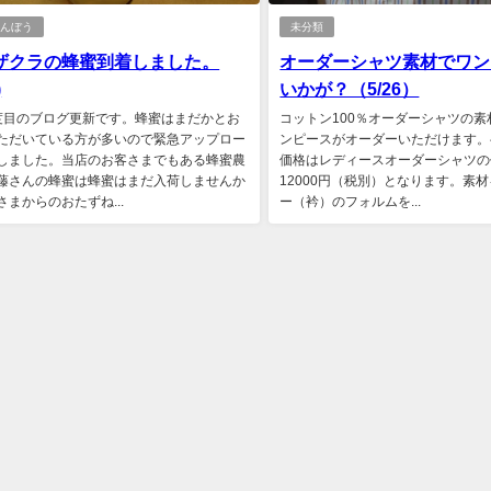
しんぼう
未分類
ザクラの蜂蜜到着しました。
オーダーシャツ素材でワン
)
いかが？（5/26）
度目のブログ更新です。蜂蜜はまだかとお
コットン100％オーダーシャツの
ただいている方が多いので緊急アップロー
ンピースがオーダーいただけます。
しました。当店のお客さまでもある蜂蜜農
価格はレディースオーダーシャツの
藤さんの蜂蜜は蜂蜜はまだ入荷しませんか
12000円（税別）となります。素
さまからのおたずね...
ー（衿）のフォルムを...