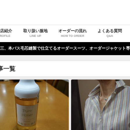
お店紹介
取り扱い服地
オーダーの流れ
よくある質問
ROFILE
LINE UP
HOW TO ORDER
Q&A
三、本バス毛芯縫製で仕立てるオーダースーツ、オーダージャケット専
事一覧