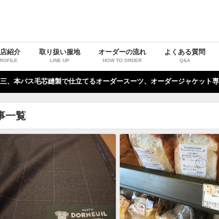
お店紹介
取り扱い服地
オーダーの流れ
よくある質問
ROFILE
LINE UP
HOW TO ORDER
Q&A
三、本バス毛芯縫製で仕立てるオーダースーツ、オーダージャケット専
事一覧