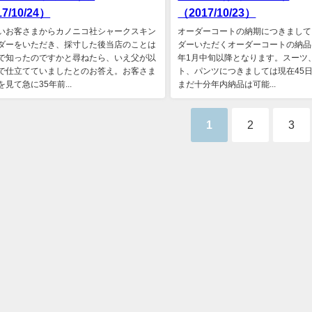
7/10/24）
（2017/10/23）
いお客さまからカノニコ社シャークスキン
オーダーコートの納期につきまして
ダーをいただき、採寸した後当店のことは
ダーいただくオーダーコートの納品は
で知ったのですかと尋ねたら、いえ父が以
年1月中旬以降となります。スーツ
で仕立てていましたとのお答え。お客さま
ト、パンツにつきましては現在45
見て急に35年前...
まだ十分年内納品は可能...
1
2
3