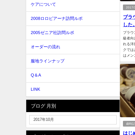
ケアについて
201
ブラ
2008ロロピアーナ訪問ルポ
した。（
2005ゼニア社訪問ルポ
ブラウ
級者向
れる洋
オーダーの流れ
クでは
はメン
服地ラインナップ
Q＆A
LINK
ブログ 月別
歳時
はじ