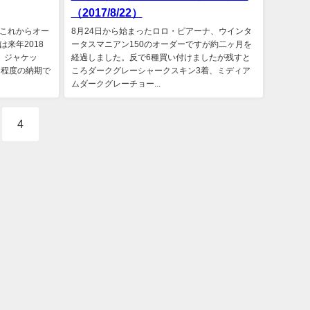
（2017/8/22）
これからオー
8月24日から始まったロロ・ピアーナ、ウインタ
来年2018
ータスマニアン150のオーダーですが約二ヶ月を
、ジャケッ
経過しました。反で6種買い付けましたが残すと
日程度の納期で
ころダークグレーシャークスキン3着、ミディア
ムダークグレーチョー...
4