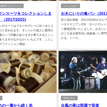
7/18秋冬コレクション
くいしんぼう
ウンスーツをコレクションしま
おきにいりの食パン（2017/
2017/10/31)
売り切れ情報 2017/10/30ロロ
ータスマニアン150 ダークグレ
ンのスーツはブルーやグレーに比べると上
ン無地完売いたしました。おきにい
けと言われます。オシャレの達人に愛用さ
がごろ名古屋市内に高級食パン専門
服という印象がありますが着てみるとシッ
ける。トース...
ありますがなかなかいいもんです。ことし
ズファッション雑誌...
記
音楽が好き
めの一着から続く糸
台風の夜は部屋で音楽