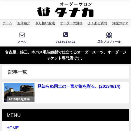
ホーム
お店紹介
取り扱い服地
オーダーの流れ
よくある質問
洋服のケア
メール
052-961-6401
店主プロフィール
名古屋、錦三、本バス毛芯縫製で仕立てるオーダースーツ、オーダージ
ャケット専門店です。
記事一覧
見知らぬ同士の一言が旅を彩る。(2019/6/14)
2019年6月第96回
ピッティ・ウオモ
MENU
HOME