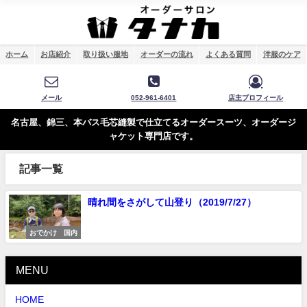
ホーム
お店紹介
取り扱い服地
オーダーの流れ
よくある質問
洋服のケア
メール
052-961-6401
店主プロフィール
名古屋、錦三、本バス毛芯縫製で仕立てるオーダースーツ、オーダージ
ャケット専門店です。
記事一覧
晴れ間をさがして山登り（2019/7/27）
おでかけ 国内
MENU
HOME