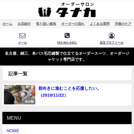
ホーム
お店紹介
取り扱い服地
オーダーの流れ
よくある質問
洋服のケア
メール
052-961-6401
店主プロフィール
名古屋、錦三、本バス毛芯縫製で仕立てるオーダースーツ、オーダージ
ャケット専門店です。
記事一覧
前向きに進むことを応援したい。
（2019/11/22）
未分類
MENU
HOME