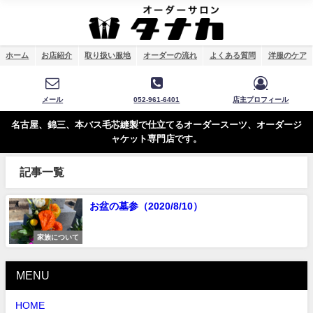
ホーム
お店紹介
取り扱い服地
オーダーの流れ
よくある質問
洋服のケア
メール
052-961-6401
店主プロフィール
名古屋、錦三、本バス毛芯縫製で仕立てるオーダースーツ、オーダージ
ャケット専門店です。
記事一覧
お盆の墓参（2020/8/10）
家族について
MENU
HOME