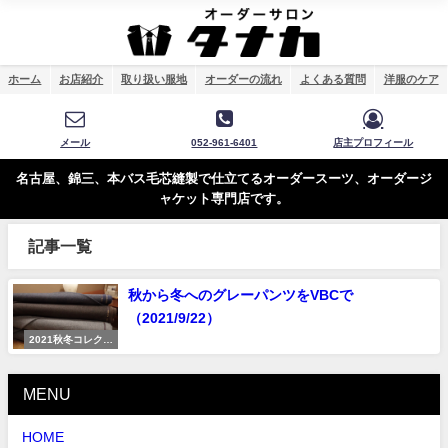
ホーム
お店紹介
取り扱い服地
オーダーの流れ
よくある質問
洋服のケア
メール
052-961-6401
店主プロフィール
名古屋、錦三、本バス毛芯縫製で仕立てるオーダースーツ、オーダージ
ャケット専門店です。
記事一覧
秋から冬へのグレーパンツをVBCで
（2021/9/22）
2021秋冬コレクシ
ョン
MENU
HOME