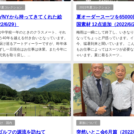
2年夏コレクション
2022年夏コレクション
がNYから持ってきてくれた絵
夏オーダースーツを6500
2/6/29）
国素材 12点追加（2022/6/2
は中学校一年のときのクラスメート、それ
梅雨は一瞬にして終了し、いきなり
う40年を越える付き合いとなっています。
なってちょっと戸惑っています。イ
駆け巡るアートディーラーですが、昨年体
今、猛暑到来と聞いています。 こ
ずし一旦現在はお仕事は休業。また今年に
もお仕事によってはスーツが必要な
元気を取り戻し、...
ゃいます。夏に着るスーツ...
かけ 国内
家族について
ゴルフの源流を訪ねて
突然いとこ会6月篇（2022/6