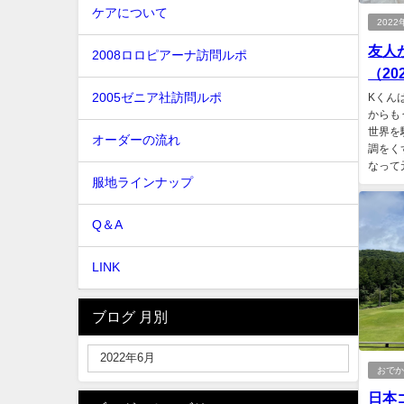
ケアについて
202
友人
2008ロロピアーナ訪問ルポ
（202
2005ゼニア社訪問ルポ
Kくん
からも
世界を
オーダーの流れ
調をく
なって
服地ラインナップ
Q＆A
LINK
ブログ 月別
おで
日本