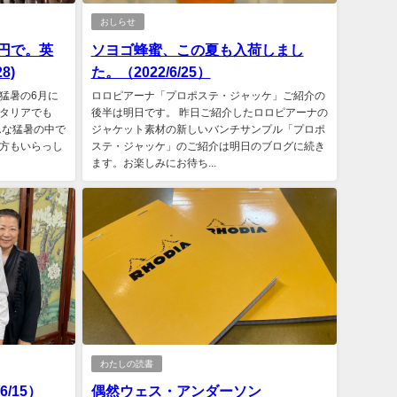
おしらせ
0円で。英
ソヨゴ蜂蜜、この夏も入荷しまし
8)
た。（2022/6/25）
猛暑の6月に
ロロピアーナ「プロポステ・ジャッケ」ご紹介の
タリアでも
後半は明日です。 昨日ご紹介したロロピアーナの
んな猛暑の中で
ジャケット素材の新しいバンチサンプル「プロポ
方もいらっし
ステ・ジャッケ」のご紹介は明日のブログに続き
ます。お楽しみにお待ち...
わたしの読書
/15）
偶然ウェス・アンダーソン