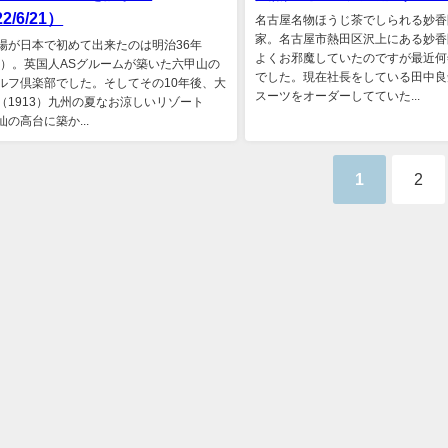
2/6/21）
名古屋名物ほうじ茶でしられる妙香
家。名古屋市熱田区沢上にある妙香
場が日本で初めて出来たのは明治36年
よくお邪魔していたのですが最近何
03）。英国人ASグルームが築いた六甲山の
でした。現在社長をしている田中良
ルフ倶楽部でした。そしてその10年後、大
スーツをオーダーしてていた...
（1913）九州の夏なお涼しいリゾート
の高台に築か...
1
2