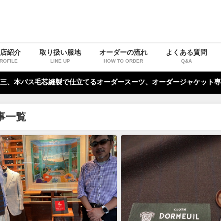
お店紹介
取り扱い服地
オーダーの流れ
よくある質問
ROFILE
LINE UP
HOW TO ORDER
Q&A
三、本バス毛芯縫製で仕立てるオーダースーツ、オーダージャケット専
事一覧