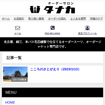
ホーム
お店紹介
取り扱い服地
オーダーの流れ
よくある質問
洋服のケア
メール
052-961-6401
店主プロフィール
名古屋、錦三、本バス毛芯縫製で仕立てるオーダースーツ、オーダージ
ャケット専門店です。
記事一覧
こころのさとがえり（2023/1/13）
ゴルフが好き
MENU
HOME