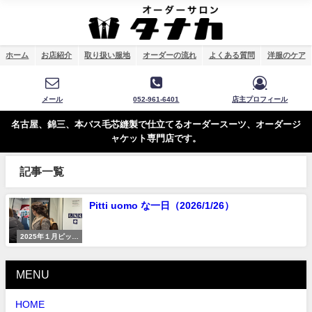
ホーム
お店紹介
取り扱い服地
オーダーの流れ
よくある質問
洋服のケア
メール
052-961-6401
店主プロフィール
名古屋、錦三、本バス毛芯縫製で仕立てるオーダースーツ、オーダージ
ャケット専門店です。
記事一覧
Pitti uomo な一日（2026/1/26）
2025年１月ピッテ
ィウォモ
MENU
HOME