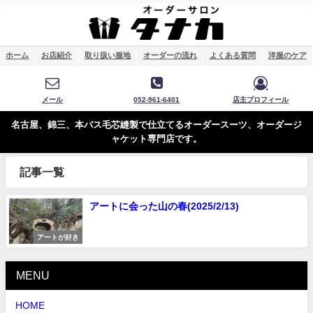
ホーム
お店紹介
取り扱い服地
オーダーの流れ
よくある質問
洋服のケア
メール
052-961-6401
店主プロフィール
名古屋、錦三、本バス毛芯縫製で仕立てるオーダースーツ、オーダージ
ャケット専門店です。
記事一覧
アートに会った山の春(2025/2/13)
アートが好き
MENU
HOME