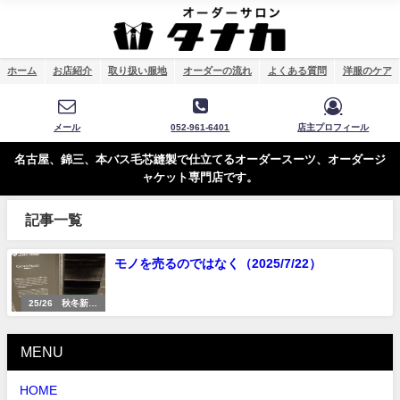
ホーム
お店紹介
取り扱い服地
オーダーの流れ
よくある質問
洋服のケア
メール
052-961-6401
店主プロフィール
名古屋、錦三、本バス毛芯縫製で仕立てるオーダースーツ、オーダージ
ャケット専門店です。
記事一覧
モノを売るのではなく（2025/7/22）
25/26 秋冬新入
荷
MENU
HOME