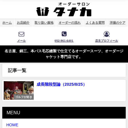
ホーム
お店紹介
取り扱い服地
オーダーの流れ
よくある質問
洋服のケア
メール
052-961-6401
店主プロフィール
名古屋、錦三、本バス毛芯縫製で仕立てるオーダースーツ、オーダージ
ャケット専門店です。
記事一覧
成長階段型論（2025/8/25）
ゴルフが好き
MENU
HOME