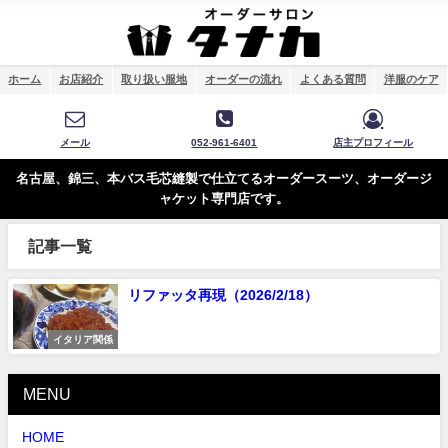
ホーム
お店紹介
取り扱い服地
オーダーの流れ
よくある質問
洋服のケア
メール
052-961-6401
店主プロフィール
名古屋、錦三、本バス毛芯縫製で仕立てるオーダースーツ、オーダージ
ャケット専門店です。
記事一覧
リファッタ再現（2026/2/18）
イタリア関係
MENU
HOME