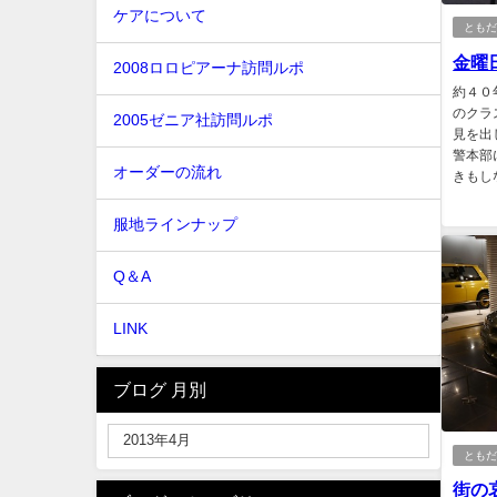
ケアについて
とも
金曜日
2008ロロピアーナ訪問ルポ
約４０
のクラ
2005ゼニア社訪問ルポ
見を出
警本部
オーダーの流れ
きもし
服地ラインナップ
Q＆A
LINK
ブログ 月別
とも
街の