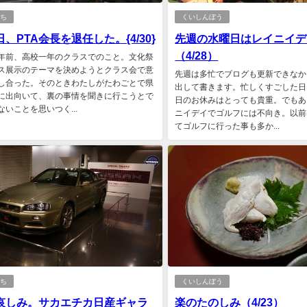
だち
くいしんぼう
、PTA会長を退任した。{4/30}
先週の水曜日はレイニイデ
（4/28）
年前、高校一年のクラスでのこと。文化祭
ス展示のテーマを決めようとクラス会で意
先週は多忙でブログも更新できなか
し合った。そのときわたしがたわごとで県
出して書きます。忙しくすごした日
に出向いて、裏の事情を聞きに行こうとで
日のお休みはとっても貴重。でもあ
ないことを思いつく...
ニイデイでゴルフには不向き。以前
てゴルフに行った事も多か...
だち
くいしんぼう
哀しみ。サカエチカ日産ギャラ
楽のたのしみ（4/23）