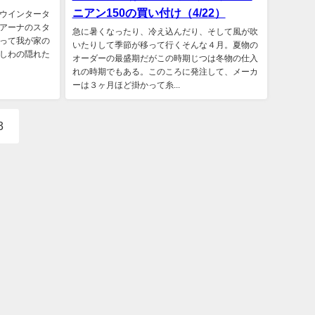
ニアン150の買い付け（4/22）
ウインタータ
アーナのスタ
急に暑くなったり、冷え込んだり、そして風が吹
って我が家の
いたりして季節が移って行くそんな４月。夏物の
しわの隠れた
オーダーの最盛期だがこの時期じつは冬物の仕入
れの時期でもある。このころに発注して、メーカ
ーは３ヶ月ほど掛かって糸...
3