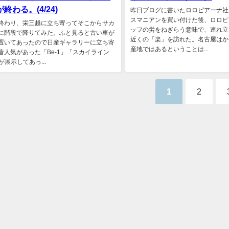
終わる。(4/24)
昨日ブログに書いたロロピアーナ社
スマニアンを買い付けた後、ロロピ
終わり、栄三越に立ち寄ってそこからサカ
ッフの労をねぎらう意味で、連れ立
に階段で降りてみた。ふと見ると古い車が
近くの「楽」を訪れた。名古屋はか
置いてあったので日産ギャラリーに立ち寄
産地ではあるということは...
昔人気があった「Be-1」「スカイライン
が展示してあっ...
1
2