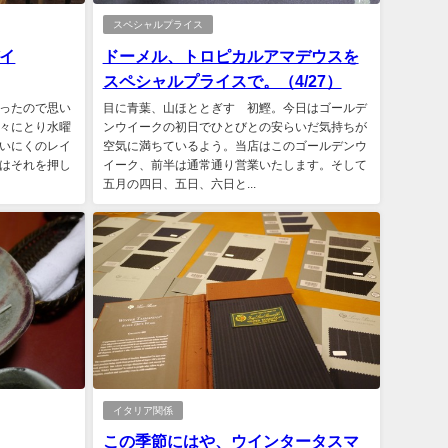
スペシャルプライス
イ
ドーメル、トロピカルアマデウスを
スペシャルプライスで。（4/27）
ったので思い
目に青葉、山ほととぎす 初鰹。今日はゴールデ
々にとり水曜
ンウイークの初日でひとびとの安らいだ気持ちが
いにくのレイ
空気に満ちているよう。当店はこのゴールデンウ
はそれを押し
イーク、前半は通常通り営業いたします。そして
五月の四日、五日、六日と...
イタリア関係
この季節にはや、ウインタータスマ