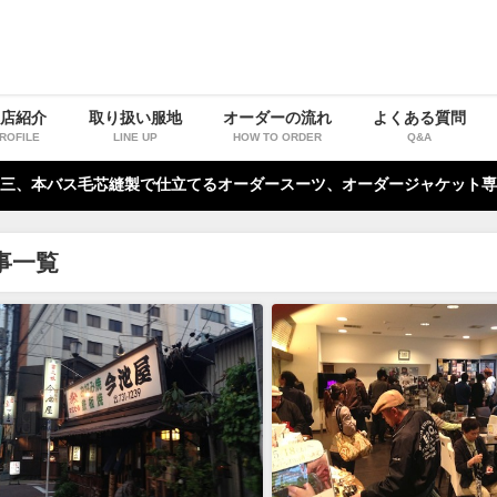
お店紹介
取り扱い服地
オーダーの流れ
よくある質問
ROFILE
LINE UP
HOW TO ORDER
Q&A
三、本バス毛芯縫製で仕立てるオーダースーツ、オーダージャケット専
事一覧