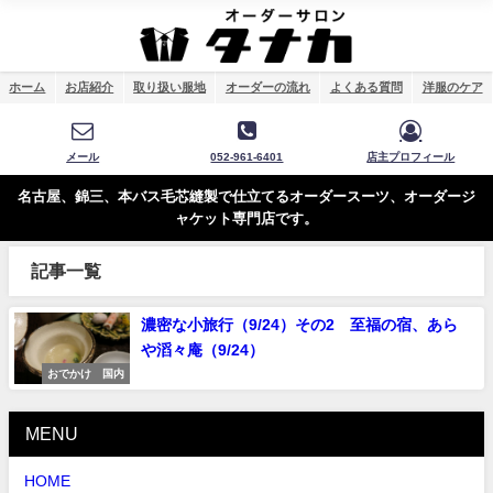
ホーム
お店紹介
取り扱い服地
オーダーの流れ
よくある質問
洋服のケア
メール
052-961-6401
店主プロフィール
名古屋、錦三、本バス毛芯縫製で仕立てるオーダースーツ、オーダージ
ャケット専門店です。
記事一覧
濃密な小旅行（9/24）その2 至福の宿、あら
や滔々庵（9/24）
おでかけ 国内
MENU
HOME