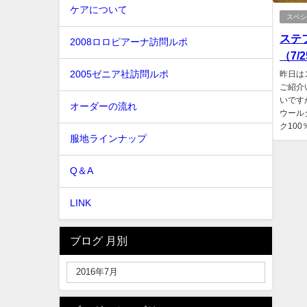
ケアについて
スペ
ステ
2008ロロピアーナ訪問ルポ
（7/
2005ゼニア社訪問ルポ
昨日は
ご紹介
いです
オーダーの流れ
ウール
ク100
服地ラインナップ
Q＆A
LINK
ブログ 月別