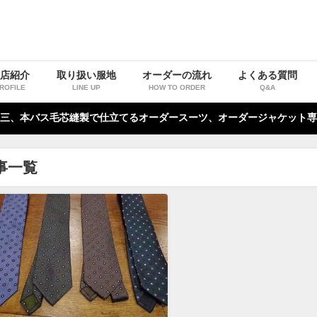
お店紹介
取り扱い服地
オーダーの流れ
よくある質問
ROFILE
LINE UP
HOW TO ORDER
Q&A
三、本バス毛芯縫製で仕立てるオーダースーツ、オーダージャケット専
事一覧