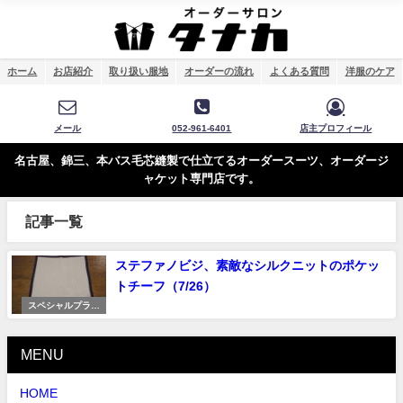
ホーム
お店紹介
取り扱い服地
オーダーの流れ
よくある質問
洋服のケア
メール
052-961-6401
店主プロフィール
名古屋、錦三、本バス毛芯縫製で仕立てるオーダースーツ、オーダージ
ャケット専門店です。
記事一覧
ステファノビジ、素敵なシルクニットのポケッ
トチーフ（7/26）
スペシャルプライ
ス
MENU
HOME