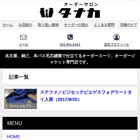
ホーム
お店紹介
取り扱い服地
オーダーの流れ
よくある質問
洋服のケア
メール
052-961-6401
店主プロフィール
名古屋、錦三、本バス毛芯縫製で仕立てるオーダースーツ、オーダージ
ャケット専門店です。
記事一覧
ステファノビジセッテピエゲスフォデラートタ
イ入荷（2017/8/20）
スペシャルプライ
ス
MENU
HOME