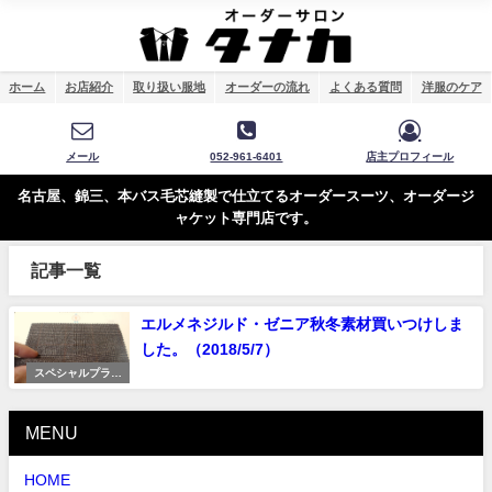
ホーム
お店紹介
取り扱い服地
オーダーの流れ
よくある質問
洋服のケア
メール
052-961-6401
店主プロフィール
名古屋、錦三、本バス毛芯縫製で仕立てるオーダースーツ、オーダージ
ャケット専門店です。
記事一覧
エルメネジルド・ゼニア秋冬素材買いつけしま
した。（2018/5/7）
スペシャルプライ
ス
MENU
HOME