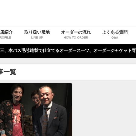
お店紹介
取り扱い服地
オーダーの流れ
よくある質問
ROFILE
LINE UP
HOW TO ORDER
Q&A
三、本バス毛芯縫製で仕立てるオーダースーツ、オーダージャケット専
事一覧