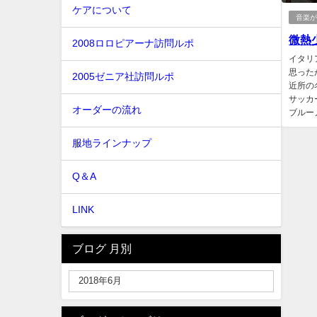
ケアについて
音楽
微熱少
2008ロロピアーナ訪問ルポ
イタリ
思った
2005ゼニア社訪問ルポ
近所の
サッカ
オーダーの流れ
ブルー
服地ラインナップ
Q＆A
LINK
ブログ 月別