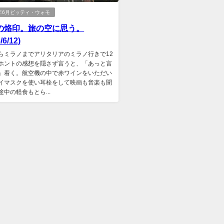
8年6月ピッティ・ウォモ
の烙印。旅の空に思う。
/6/12)
らミラノまでアリタリアのミラノ行きで12
ホントの感想を隠さず言うと、「あっと言
」着く。航空機の中で赤ワインをいただい
イマスクを使い耳栓をして映画も音楽も聞
途中の軽食もとら...