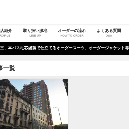
お店紹介
取り扱い服地
オーダーの流れ
よくある質問
ROFILE
LINE UP
HOW TO ORDER
Q&A
三、本バス毛芯縫製で仕立てるオーダースーツ、オーダージャケット専
事一覧