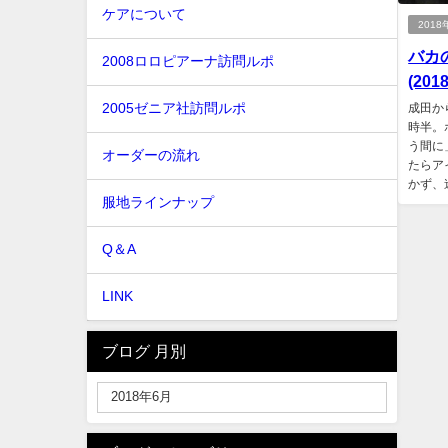
ケアについて
201
バカ
2008ロロピアーナ訪問ルポ
(2018
2005ゼニア社訪問ルポ
成田か
時半。
う間に
オーダーの流れ
たらア
かず、
服地ラインナップ
Q＆A
LINK
ブログ 月別