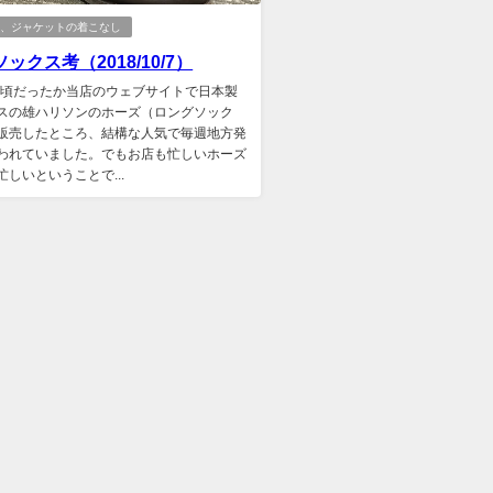
ツ、ジャケットの着こなし
ックス考（2018/10/7）
2年頃だったか当店のウェブサイトで日本製
スの雄ハリソンのホーズ（ロングソック
販売したところ、結構な人気で毎週地方発
われていました。でもお店も忙しいホーズ
忙しいということで...