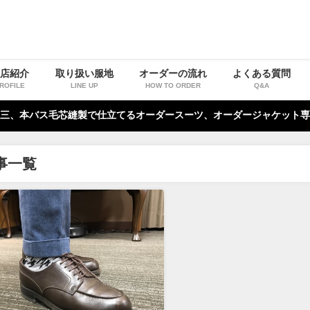
お店紹介
取り扱い服地
オーダーの流れ
よくある質問
ROFILE
LINE UP
HOW TO ORDER
Q&A
三、本バス毛芯縫製で仕立てるオーダースーツ、オーダージャケット専
事一覧