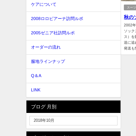
ケアについて
スー
秋のソ
2008ロロピアーナ訪問ルポ
200
ソック
2005ゼニア社訪問ルポ
ス）を
送に追
オーダーの流れ
発送も
服地ラインナップ
Q＆A
LINK
ブログ 月別