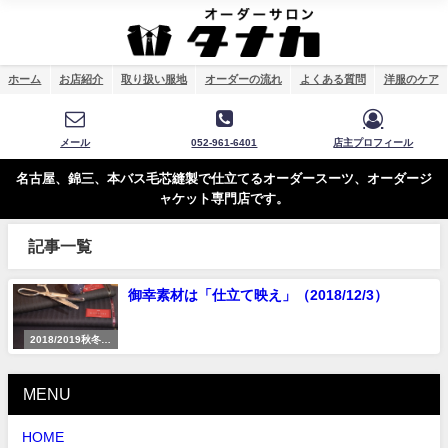
ホーム
お店紹介
取り扱い服地
オーダーの流れ
よくある質問
洋服のケア
メール
052-961-6401
店主プロフィール
名古屋、錦三、本バス毛芯縫製で仕立てるオーダースーツ、オーダージ
ャケット専門店です。
記事一覧
御幸素材は「仕立て映え」（2018/12/3）
2018/2019秋冬コ
レクション
MENU
HOME