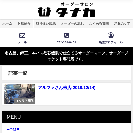
ホーム
お店紹介
取り扱い服地
オーダーの流れ
よくある質問
洋服のケア
メール
052-961-6401
店主プロフィール
名古屋、錦三、本バス毛芯縫製で仕立てるオーダースーツ、オーダージ
ャケット専門店です。
記事一覧
アルファさん来店(2018/12/14)
イタリア関係
MENU
HOME