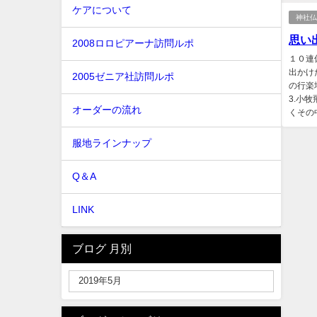
ケアについて
神社
思い出
2008ロロピアーナ訪問ルポ
１０連
出かけ
2005ゼニア社訪問ルポ
の行楽
3.小
オーダーの流れ
くその中
服地ラインナップ
Q＆A
LINK
ブログ 月別