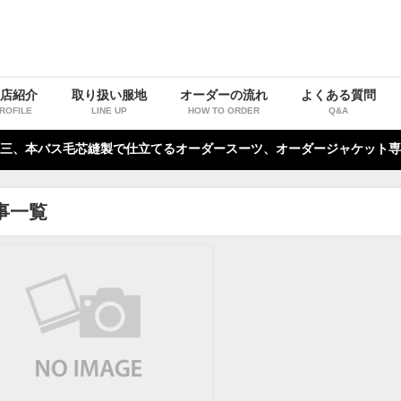
お店紹介
取り扱い服地
オーダーの流れ
よくある質問
ROFILE
LINE UP
HOW TO ORDER
Q&A
三、本バス毛芯縫製で仕立てるオーダースーツ、オーダージャケット専
事一覧