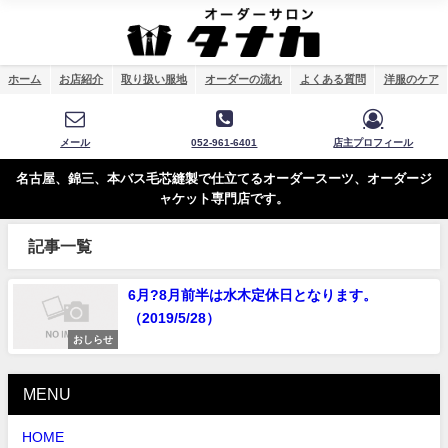
ホーム
お店紹介
取り扱い服地
オーダーの流れ
よくある質問
洋服のケア
メール
052-961-6401
店主プロフィール
名古屋、錦三、本バス毛芯縫製で仕立てるオーダースーツ、オーダージ
ャケット専門店です。
記事一覧
6月?8月前半は水木定休日となります。
（2019/5/28）
おしらせ
MENU
HOME