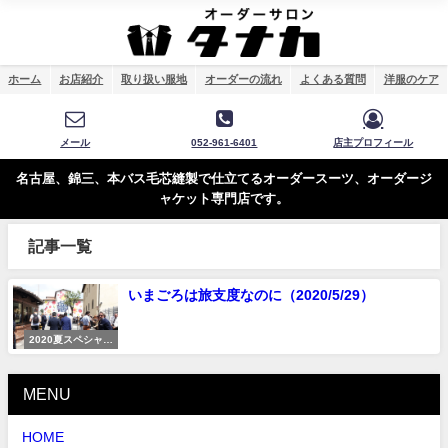
ホーム
お店紹介
取り扱い服地
オーダーの流れ
よくある質問
洋服のケア
メール
052-961-6401
店主プロフィール
名古屋、錦三、本バス毛芯縫製で仕立てるオーダースーツ、オーダージ
ャケット専門店です。
記事一覧
いまごろは旅支度なのに（2020/5/29）
2020夏スペシャル
プライス
MENU
HOME