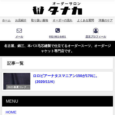
ホーム
お店紹介
取り扱い服地
オーダーの流れ
よくある質問
洋服のケア
メール
052-961-6401
店主プロフィール
名古屋、錦三、本バス毛芯縫製で仕立てるオーダースーツ、オーダージ
ャケット専門店です。
記事一覧
ロロピアーナタスマニアン150が170に。
（2020/11/4）
2021春夏コレクシ
ョン
MENU
HOME