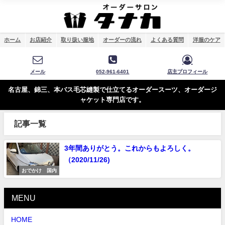
ホーム
お店紹介
取り扱い服地
オーダーの流れ
よくある質問
洋服のケア
メール
052-961-6401
店主プロフィール
名古屋、錦三、本バス毛芯縫製で仕立てるオーダースーツ、オーダージ
ャケット専門店です。
記事一覧
3年間ありがとう。これからもよろしく。
（2020/11/26)
おでかけ 国内
MENU
HOME