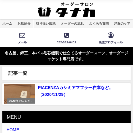
ホーム
お店紹介
取り扱い服地
オーダーの流れ
よくある質問
洋服のケア
メール
052-961-6401
店主プロフィール
名古屋、錦三、本バス毛芯縫製で仕立てるオーダースーツ、オーダージ
ャケット専門店です。
記事一覧
PIACENZAカシミアマフラー在庫など。
（2020/11/29）
2020冬のコレクシ
ョン
MENU
HOME