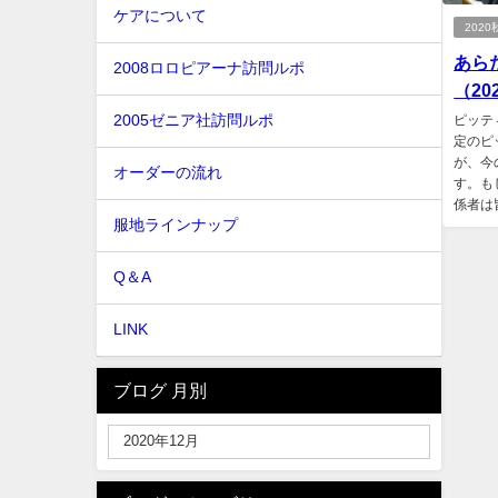
ケアについて
2020
あら
2008ロロピアーナ訪問ルポ
（202
2005ゼニア社訪問ルポ
ピッテ
定のピ
が、今
オーダーの流れ
す。も
係者は
服地ラインナップ
Q＆A
LINK
ブログ 月別