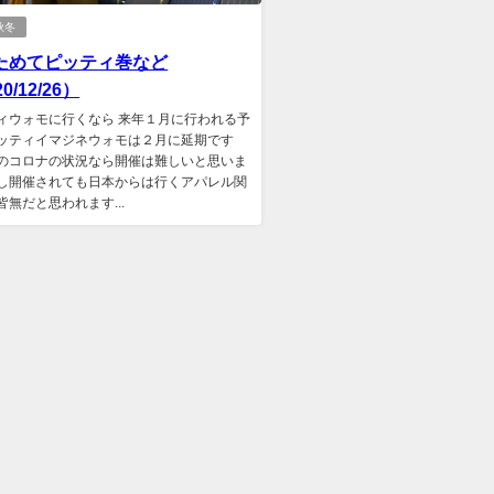
秋冬
ためてピッティ巻など
0/12/26）
ィウォモに行くなら 来年１月に行われる予
ッティイマジネウォモは２月に延期です
のコロナの状況なら開催は難しいと思いま
し開催されても日本からは行くアパレル関
皆無だと思われます...