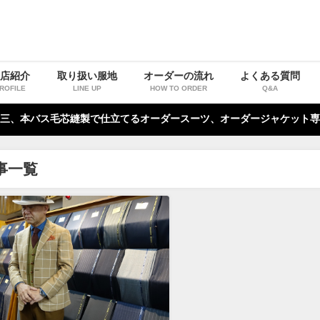
お店紹介
取り扱い服地
オーダーの流れ
よくある質問
ROFILE
LINE UP
HOW TO ORDER
Q&A
三、本バス毛芯縫製で仕立てるオーダースーツ、オーダージャケット専
事一覧