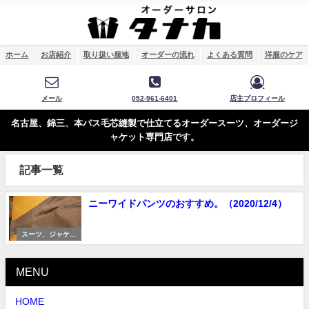
ホーム
お店紹介
取り扱い服地
オーダーの流れ
よくある質問
洋服のケア
メール
052-961-6401
店主プロフィール
名古屋、錦三、本バス毛芯縫製で仕立てるオーダースーツ、オーダージ
ャケット専門店です。
記事一覧
ニーワイドパンツのおすすめ。（2020/12/4）
スーツ、ジャケッ
トの着こなし
MENU
HOME