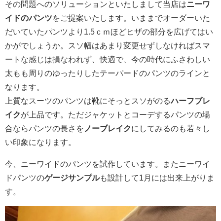
その問題へのソリューションといたしまして当店は
ニーワ
イドのパンツ
をご提案いたします。いままでオーダーいた
だいていたパンツより1.5ｃｍほどヒザの部分を広げてはい
かがでしょうか。スソ幅はあまり変更せずしなければスマ
ートな感じは損なわれず、快適で、今の時代にふさわしい
太もも周りのゆったりしたテーパードのパンツのラインと
なります。
上質なスーツのパンツは靴にそっとスソがのる
ハーフブレ
イク
が上品です。ただジャケットとコーデするパンツの場
合ならパンツの長さを
ノーブレイク
にしてみるのも若々し
い印象になります。
今、ニーワイドのパンツを試作しています。またニーワイ
ドパンツの
ゲージサンプル
も設計して1月には出来上がりま
す。