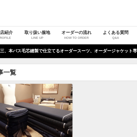
お店紹介
取り扱い服地
オーダーの流れ
よくある質問
ROFILE
LINE UP
HOW TO ORDER
Q&A
三、本バス毛芯縫製で仕立てるオーダースーツ、オーダージャケット専
事一覧