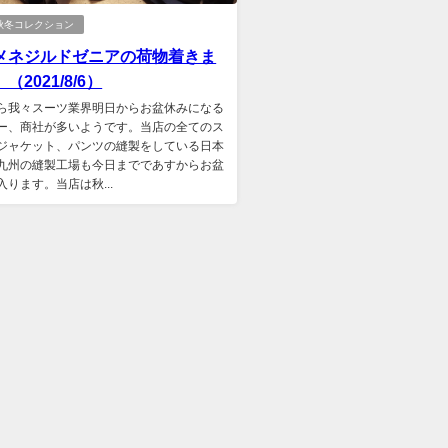
1秋冬コレクション
メネジルドゼニアの荷物着きま
（2021/8/6）
ら我々スーツ業界明日からお盆休みになる
ー、商社が多いようです。当店の全てのス
ジャケット、パンツの縫製をしている日本
九州の縫製工場も今日までであすからお盆
入ります。当店は秋...