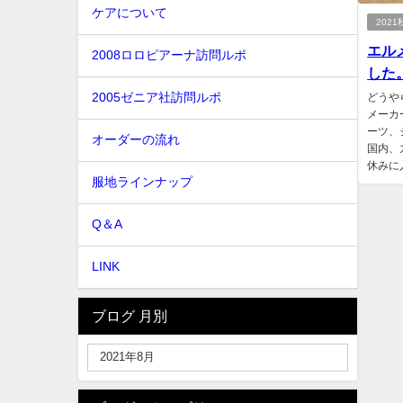
ケアについて
202
エル
2008ロロピアーナ訪問ルポ
した。
2005ゼニア社訪問ルポ
どうや
メーカ
ーツ、
オーダーの流れ
国内、
休みに
服地ラインナップ
Q＆A
LINK
ブログ 月別