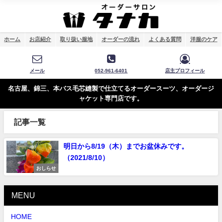
ホーム
お店紹介
取り扱い服地
オーダーの流れ
よくある質問
洋服のケア
メール
052-961-6401
店主プロフィール
名古屋、錦三、本バス毛芯縫製で仕立てるオーダースーツ、オーダージ
ャケット専門店です。
記事一覧
明日から8/19（木）までお盆休みです。
（2021/8/10）
おしらせ
MENU
HOME