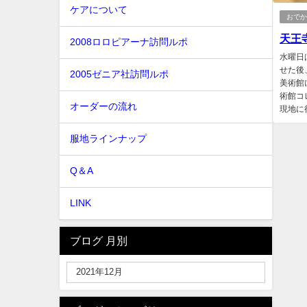
ケアについて
おで
天王寺
2008ロロピアーナ訪問ルポ
水曜日
せた後
2005ゼニア社訪問ルポ
美術館
術館コ
オーダーの流れ
現地に
服地ラインナップ
Q＆A
LINK
ブログ 月別