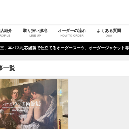
お店紹介
取り扱い服地
オーダーの流れ
よくある質問
ROFILE
LINE UP
HOW TO ORDER
Q&A
三、本バス毛芯縫製で仕立てるオーダースーツ、オーダージャケット専
事一覧